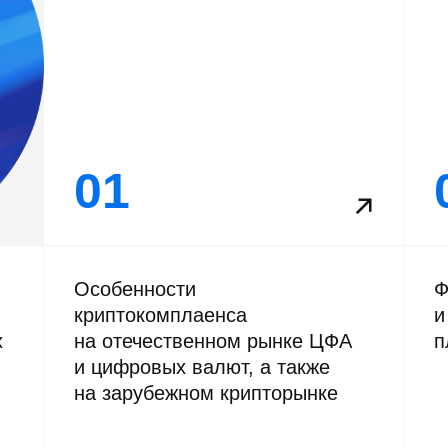
01
01
Особенности
Ф
криптокомплаенса
и
х
на отечественном рынке ЦФА
п
и цифровых валют, а также
на зарубежном крипторынке
04