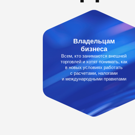
Владельцам
бизнеса
Всем, кто занимаются внешней
торговлей и хотят понимать, как
в новых условиях работать
с расчетами, налогами
и международными правилами