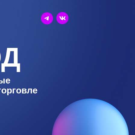
ЭД
вые
торговле