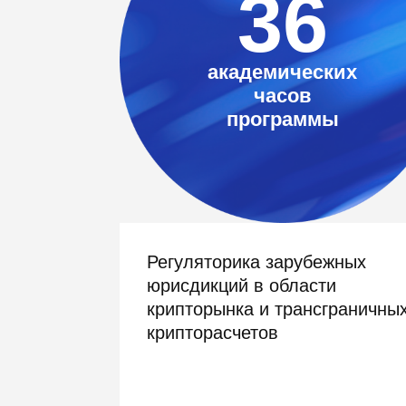
36
академических
часов
программы
Регуляторика зарубежных
юрисдикций в области
крипторынка и трансграничны
крипторасчетов
03