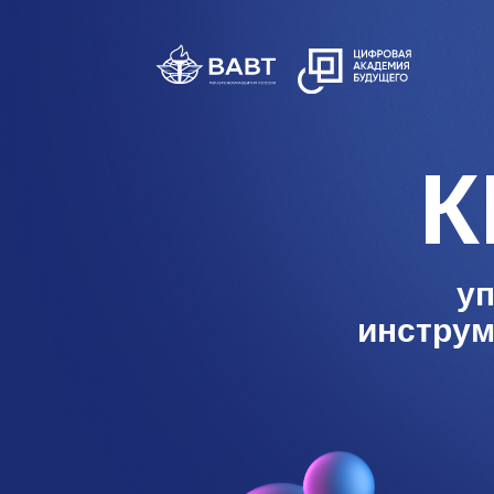
К
уп
инструм