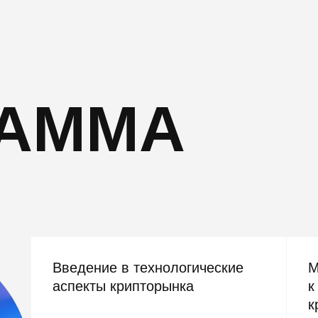
РАММА
Введение в технологические
М
аспекты крипторынка
к
к