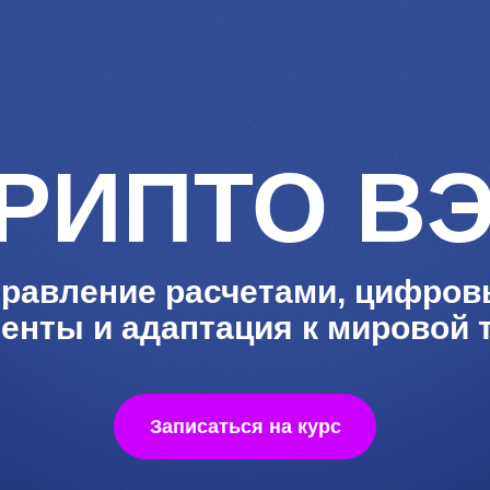
РИПТО В
равление расчетами, цифро
енты и адаптация к мировой 
Записаться на курс