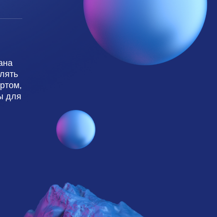
ана
лять
ртом,
ы для