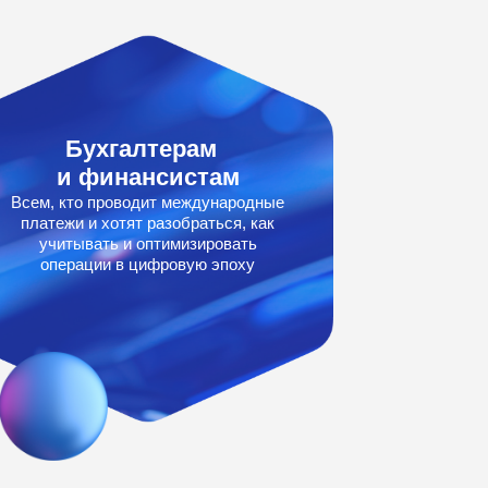
Бухгалтерам
и финансистам
Всем, кто проводит международные
платежи и хотят разобраться, как
учитывать и оптимизировать
операции в цифровую эпоху