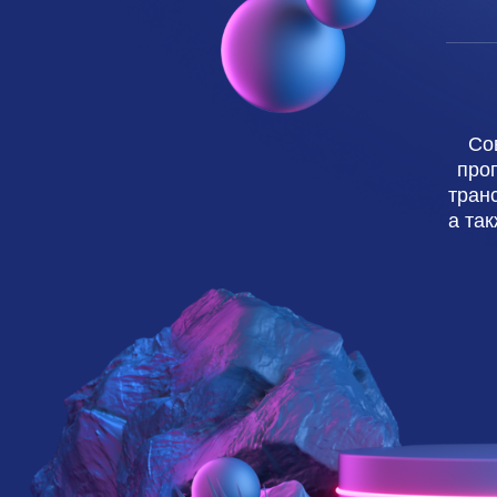
Со
про
тран
а та