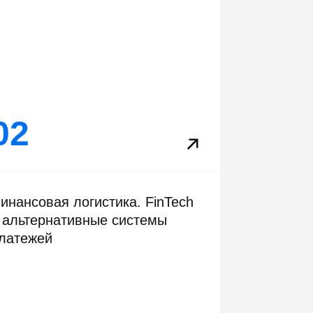
02
02
инансовая логистика. FinTech
 альтернативные системы
латежей
05